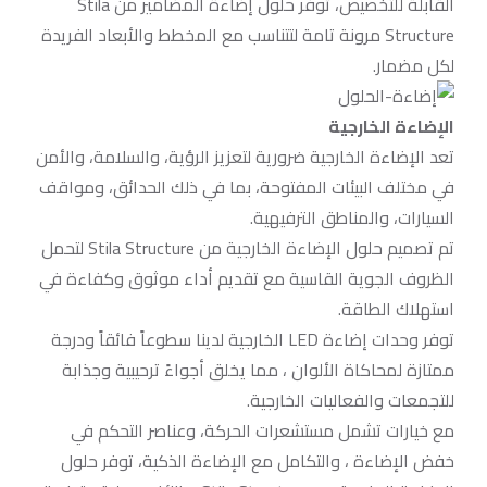
القابلة للتخصيص، توفر حلول إضاءة المضامير من Stila
Structure مرونة تامة لتتناسب مع المخطط والأبعاد الفريدة
لكل مضمار.
الإضاءة الخارجية
تعد الإضاءة الخارجية ضرورية لتعزيز الرؤية، والسلامة، والأمن
في مختلف البيئات المفتوحة، بما في ذلك الحدائق، ومواقف
السيارات، والمناطق الترفيهية.
تم تصميم حلول الإضاءة الخارجية من Stila Structure لتحمل
الظروف الجوية القاسية مع تقديم أداء موثوق وكفاءة في
استهلاك الطاقة.
توفر وحدات إضاءة LED الخارجية لدينا سطوعاً فائقاً ودرجة
ممتازة لمحاكاة الألوان ، مما يخلق أجواءً ترحيبية وجذابة
للتجمعات والفعاليات الخارجية.
مع خيارات تشمل مستشعرات الحركة، وعناصر التحكم في
خفض الإضاءة ، والتكامل مع الإضاءة الذكية، توفر حلول