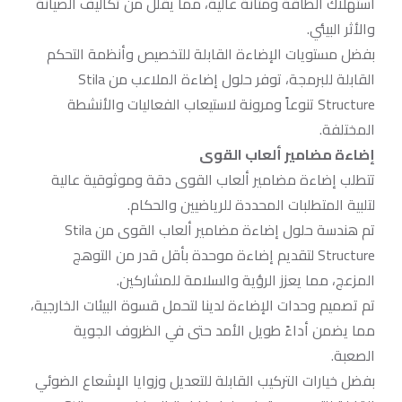
استهلاك الطاقة ومتانة عالية، مما يقلل من تكاليف الصيانة
والأثر البيئي.
بفضل مستويات الإضاءة القابلة للتخصيص وأنظمة التحكم
القابلة للبرمجة، توفر حلول إضاءة الملاعب من Stila
Structure تنوعاً ومرونة لاستيعاب الفعاليات والأنشطة
المختلفة.
إضاءة مضامير ألعاب القوى
تتطلب إضاءة مضامير ألعاب القوى دقة وموثوقية عالية
لتلبية المتطلبات المحددة للرياضيين والحكام.
تم هندسة حلول إضاءة مضامير ألعاب القوى من Stila
Structure لتقديم إضاءة موحدة بأقل قدر من التوهج
المزعج، مما يعزز الرؤية والسلامة للمشاركين.
تم تصميم وحدات الإضاءة لدينا لتحمل قسوة البيئات الخارجية،
مما يضمن أداءً طويل الأمد حتى في الظروف الجوية
الصعبة.
بفضل خيارات التركيب القابلة للتعديل وزوايا الإشعاع الضوئي