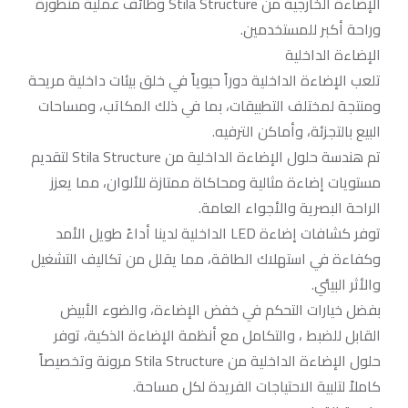
الإضاءة الخارجية من Stila Structure وظائف عملية متطورة
وراحة أكبر للمستخدمين.
الإضاءة الداخلية
تلعب الإضاءة الداخلية دوراً حيوياً في خلق بيئات داخلية مريحة
ومنتجة لمختلف التطبيقات، بما في ذلك المكاتب، ومساحات
البيع بالتجزئة، وأماكن الترفيه.
تم هندسة حلول الإضاءة الداخلية من Stila Structure لتقديم
مستويات إضاءة مثالية ومحاكاة ممتازة للألوان، مما يعزز
الراحة البصرية والأجواء العامة.
توفر كشافات إضاءة LED الداخلية لدينا أداءً طويل الأمد
وكفاءة في استهلاك الطاقة، مما يقلل من تكاليف التشغيل
والأثر البيئي.
بفضل خيارات التحكم في خفض الإضاءة، والضوء الأبيض
القابل للضبط ، والتكامل مع أنظمة الإضاءة الذكية، توفر
حلول الإضاءة الداخلية من Stila Structure مرونة وتخصيصاً
كاملاً لتلبية الاحتياجات الفريدة لكل مساحة.