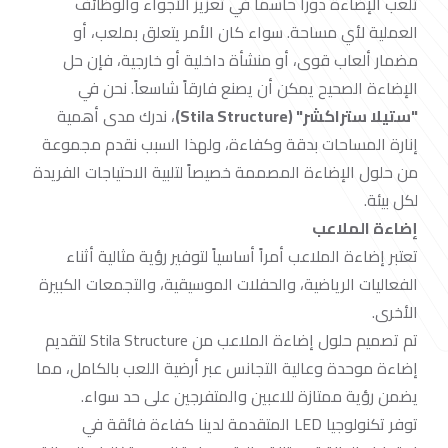
تلعب الإضاءة دوراً حاسماً في تعزيز الأجواء والوظائف
العملية لأي مساحة. سواء كان الأمر يتعلق بملعب، أو
مضمار ألعاب قوى، أو منشأة داخلية أو خارجية، فإن حل
الإضاءة الصحيح يمكن أن يصنع فارقاً شاسعاً. نحن في
"ستيلا ستراكشر" (Stila Structure)
، ندرك مدى أهمية
إنارة المساحات بدقة وكفاءة، ولهذا السبب نقدم مجموعة
من حلول الإضاءة المصممة خصيصاً لتلبية الاحتياجات الفريدة
لكل بيئة.
إضاءة الملاعب
تعتبر إضاءة الملاعب أمراً أساسياً لتوفير رؤية مثالية أثناء
الفعاليات الرياضية، والحفلات الموسيقية، والتجمعات الكبيرة
الأخرى.
تم تصميم حلول إضاءة الملاعب من Stila Structure لتقديم
إضاءة موحدة وعالية التجانس عبر أرضية اللعب بالكامل، مما
يضمن رؤية ممتازة للاعبين والمتفرجين على حد سواء.
توفر تكنولوجيا LED المتقدمة لدينا كفاءة فائقة في