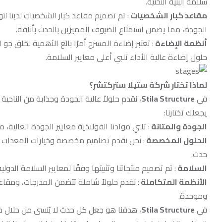
سلامة البنية التحتية.
مقاعد كبار الشخصيات
: تم تصميم مقاعد كبار الشخصيات لدينا لت
الجودة، مما يضمن استمتاع الضيوف المميزين بالحدث بأناقة.
أنظمة الإضاءة
حلول إضاءة عالية الأداء تلبي أعلى معايير السلامة.
لماذا تختار شركة ستيلا ستركتشر؟
في
Stila Structure
، نقدم حلولاً عالية الجودة وجذابة من الناحية
يجعلك تختارنا:
الجودة والمتانة
: تلبي موادنا الفولاذية معايير الجودة العالية
الحلول المخصصة
: نحن نقدم تصاميم مخصصة وخيارات المعدات لت
حدث.
السلامة
: تم تصميم منتجاتنا وتثبيتها وفقًا لمعايير السلامة الدو
الأنظمة المتكاملة
: نقدم حلولاً شاملة تتضمن المدرجات، ومقا
وموحدة.
في
Stila Structure
، هدفنا هو جعل كل حدث لا يُنسى من خلال خدم