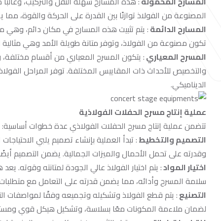
المسارح المحمولة
: هذه المسارح سهلة النقل والتركيب، وغالبًا
المصنوعة من الفولاذ توازنًا بين القدرة على الحركة والقوة، مما 
المسارح الدائمة
: يتم تثبيت هذه المسارح في مكان دائم، وهي 
تكون مصنوعة من الفولاذ، وتوفر متانة طويلة الأمد وهي مثالية لل
المسرح المعياري
: يتكون المسرح المعياري من أقسام مختلفة، 
والتخصيص للأحداث ذات المقاييس المختلفة. توفر المراحل الفولاذية
الديناميكي.
عملية إنتاج مسرح الحفلات الفولاذية
تتضمن عملية إنتاج مسرح الحفلات الفولاذي عدة خطوات أساسية:
التصميم والتخطيط
: تبدأ العملية بإنشاء تصميم يلبي الاحتياجا
وقدرته على تحمل الأحمال والميزات الجمالية. يضمن التصميم أيضًا ا
اختيار المواد
: يتم اختيار الفولاذ عالي الجودة لمتانته وقوته. يعد 
سلامة المسرح وأدائه، مما يضمن قدرته على التعامل مع متطلبات
التصنيع
: يتم قطع الفولاذ وتشكيله وتجميعه وفقًا لمواصفات التص
لضمان ملاءمة المكونات معًا بسلاسة، وتشكيل هيكل قوي ومستق