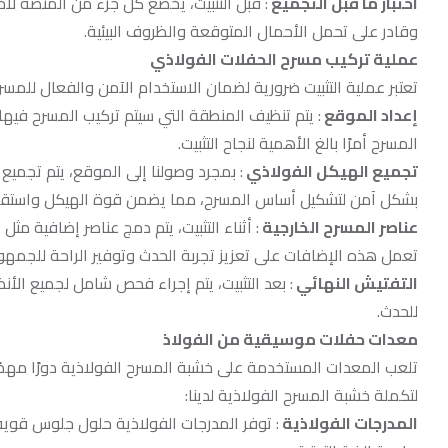
اختبار ما قبل التجميع
: قبل التثبيت، يخضع كل جزء من المنصة لا
وقادر على تحمل الأحمال المتوقعة والظروف البيئية.
عملية تركيب مسرح الحفلات الفولاذي
تعتبر عملية التثبيت ضرورية لضمان الاستخدام الآمن والفعال للمسر
إعداد الموقع
: يتم تنظيف المنطقة التي سيتم تركيب المسرح فيها
المسرح أمرًا بالغ الأهمية لنجاح التثبيت.
تجميع الهيكل الفولاذي
: بمجرد وصولنا إلى الموقع، يتم تجميع 
بشكل آمن لتشكيل أساس المسرح، مما يضمن قوة الهيكل واستقرا
عناصر المسرح الخارجية
: أثناء التثبيت، يتم دمج عناصر إضافية م
تعمل هذه الإضافات على تعزيز تجربة الحدث وتوفير الراحة للجمهور
التفتيش النهائي
: بعد التثبيت، يتم إجراء فحص شامل لجميع ال
للحدث.
معدات حفلات موسيقية من الفولاذ
لتكملة خشبة المسرح الفولاذية لدينا:
المدرجات الفولاذية
: توفر المدرجات الفولاذية حلول جلوس قوية