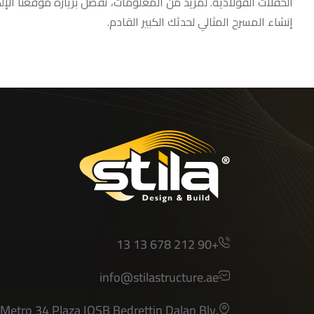
الحفلات الفولاذية. لمزيد من المعلومات، تفضل بزيارة موقعنا الإ
إنشاء المسرح المثالي لحدثك الكبير القادم.
+90 212 678 13 13
info@stilastructure.ae
Metro 34 Plaza IOSB Bedrettin Dalan Blv.