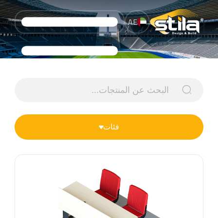
AE
فئات