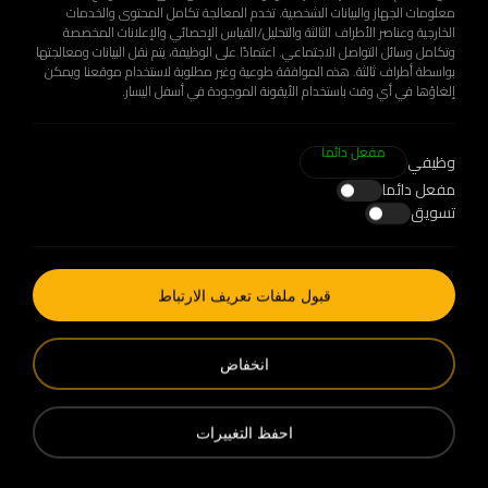
معلومات الجهاز والبيانات الشخصية. تخدم المعالجة تكامل المحتوى والخدمات
الخارجية وعناصر الأطراف الثالثة والتحليل/القياس الإحصائي والإعلانات المخصصة
وتكامل وسائل التواصل الاجتماعي. اعتمادًا على الوظيفة، يتم نقل البيانات ومعالجتها
بواسطة أطراف ثالثة. هذه الموافقة طوعية وغير مطلوبة لاستخدام موقعنا ويمكن
إلغاؤها في أي وقت باستخدام الأيقونة الموجودة في أسفل اليسار.
مفعل دائما
وظيفي
مفعل دائما
تسويق
+90 212 678 13 13
info@stilastructure.ae
قبول ملفات تعريف الارتباط
Metro 34 Plaza IOSB Bedrettin Dalan Blv.
No:23/103 Basaksehir / Istanbul / Türkiye
انخفاض
احفظ التغييرات
Stila Structure هي علامة تجارية تابعة لمجموعة
Integral