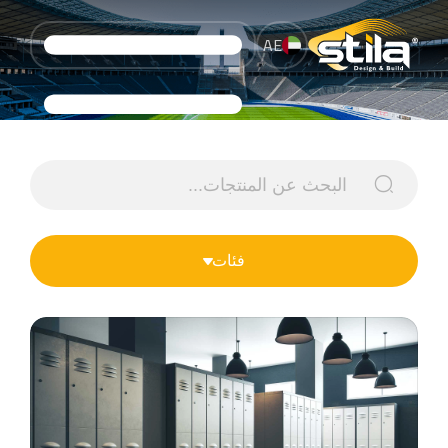
AE
فئات